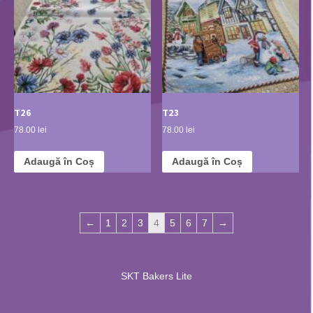
T26
T23
78.00 lei
78.00 lei
Adaugă în Coș
Adaugă în Coș
←
1
2
3
4
5
6
7
→
SKT Bakers Lite