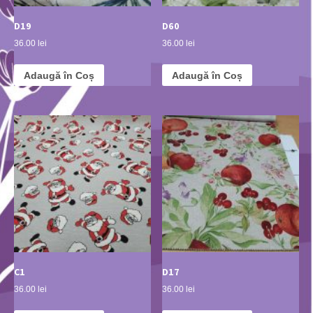
D19
D60
36.00 lei
36.00 lei
Adaugă în Coș
Adaugă în Coș
C1
D17
36.00 lei
36.00 lei