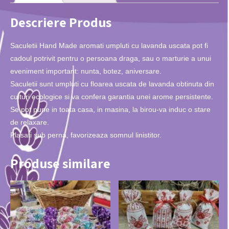
Descriere Produs
Saculetii Hand Made aromati umpluti cu lavanda uscata pot fi
cadoul potrivit pentru o persoana draga, sau o marturie a unui
eveniment important: nunta, botez, aniversare.
Saculetii sunt umpluti cu floarea uscata de lavanda obtinuta din
culturi ecologice si va confera garantia unei arome persistente.
Se pot pune in toata casa, in masina, la birou-va induc o stare
de relaxare.
Plasati sub perna, favorizeaza somnul linistitor.
Produse similare